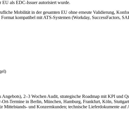
der EU als EDC-Issuer autorisiert wurde.
rufliche Mobilität in der gesamten EU ohne erneute Validierung, Konf
Format kompatibel mit ATS-Systemen (Workday, SuccessFactors, SAP),
gel)
Angebots), 2–3 Wochen Audit, strategische Roadmap mit KPI und Quar
-Ort-Termine in Berlin, München, Hamburg, Frankfurt, Köln, Stuttgart
für Mittelstands- und Konzernkunden; technische Lieferdokumente auf 