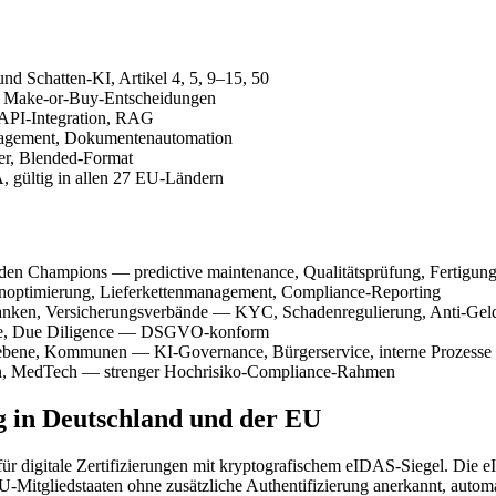
 und Schatten-KI, Artikel 4, 5, 9–15, 50
, Make-or-Buy-Entscheidungen
 API-Integration, RAG
nagement, Dokumentenautomation
er, Blended-Format
, gültig in allen 27 EU-Ländern
den Champions — predictive maintenance, Qualitätsprüfung, Fertigun
noptimierung, Lieferkettenmanagement, Compliance-Reporting
banken, Versicherungsverbände — KYC, Schadenregulierung, Anti-Ge
che, Due Diligence — DSGVO-konform
ebene, Kommunen — KI-Governance, Bürgerservice, interne Prozesse
n, MedTech — strenger Hochrisiko-Compliance-Rahmen
g in Deutschland und der EU
r digitale Zertifizierungen mit kryptografischem eIDAS-Siegel. Die e
EU-Mitgliedstaaten ohne zusätzliche Authentifizierung anerkannt, automati