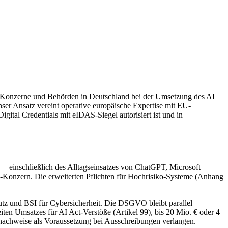
en, Konzerne und Behörden in Deutschland bei der Umsetzung des AI
Unser Ansatz vereint operative europäische Expertise mit EU-
gital Credentials mit eIDAS-Siegel autorisiert ist und in
 — einschließlich des Alltagseinsatzes von ChatGPT, Microsoft
onzern. Die erweiterten Pflichten für Hochrisiko-Systeme (Anhang
utz und BSI für Cybersicherheit. Die DSGVO bleibt parallel
en Umsatzes für AI Act-Verstöße (Artikel 99), bis 20 Mio. € oder 4
chweise als Voraussetzung bei Ausschreibungen verlangen.