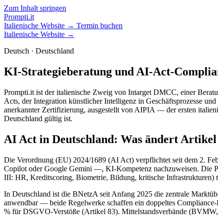
Zum Inhalt springen
Prompti.it
Italienische Website →
Termin buchen
Italienische Website →
Deutsch · Deutschland
KI-Strategieberatung und AI-Act-Complia
Prompti.it ist der italienische Zweig von Intarget DMCC, einer Bera
Acts, der Integration künstlicher Intelligenz in Geschäftsprozesse un
anerkannter Zertifizierung, ausgestellt von AIPIA — der ersten italie
Deutschland gültig ist.
AI Act in Deutschland: Was ändert Artikel
Die Verordnung (EU) 2024/1689 (AI Act) verpflichtet seit dem 2. Feb
Copilot oder Google Gemini —, KI-Kompetenz nachzuweisen. Die Pf
III: HR, Kreditscoring, Biometrie, Bildung, kritische Infrastrukturen)
In Deutschland ist die BNetzA seit Anfang 2025 die zentrale Marktü
anwendbar — beide Regelwerke schaffen ein doppeltes Compliance-Reg
% für DSGVO-Verstöße (Artikel 83). Mittelstandsverbände (BVMW, 