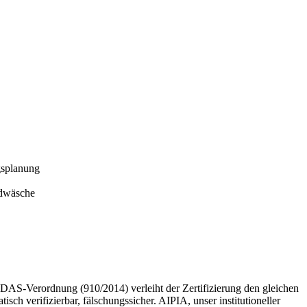
gsplanung
ldwäsche
IDAS-Verordnung (910/2014) verleiht der Zertifizierung den gleichen
sch verifizierbar, fälschungssicher. AIPIA, unser institutioneller