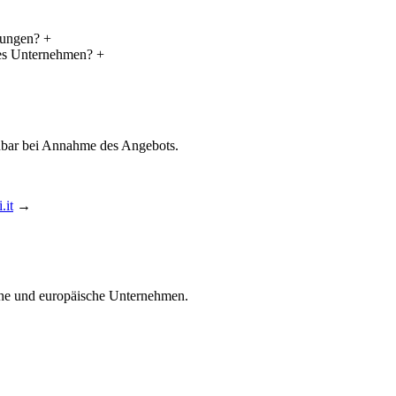
lungen?
+
hes Unternehmen?
+
nbar bei Annahme des Angebots.
.it
→
he und europäische Unternehmen.