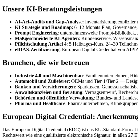
Unsere KI-Beratungsleistungen
AI-Act-Audits und Gap-Analyse
: Inventarisierung expliziter
KI-Strategie und Roadmap
: 6–12-Monats-Plan, Governance
Prompt Engineering
: unternehmensweite Prompt-Bibliothek,
Maßgeschneiderte KI-Agenten
: Kundenservice, Wissensma
Pflichtschulung Artikel 4
: 5 Halbtages-Kurs, 24–30 Teilnehm
eIDAS-Zertifizierung
: European Digital Credential von AIPIA
Branchen, die wir betreuen
Industrie 4.0 und Maschinenbau
: Familienunternehmen, Hid
Automobil und Zulieferer
: OEMs und Tier-1/Tier-2 — Desig
Banken und Versicherungen
: Sparkassen, Genossenschafts
Anwaltskanzleien und Beratung
: Vertragsentwurf, Recher
Behörden und öffentliche Verwaltung
: Bundes- und Landes
Pharma und Healthcare
: Pharmaunternehmen, Klinikgruppe
European Digital Credential: Anerkennun
Das European Digital Credential (EDC) ist das EU-Standard-Format fü
Rechtswert wie eine qualifizierte elektronische Signatur: in allen 27 