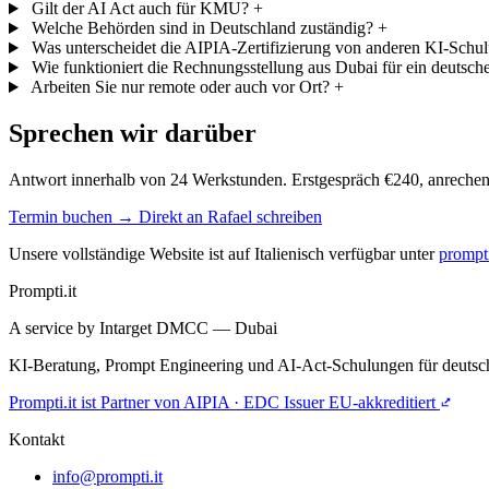
Gilt der AI Act auch für KMU?
+
Welche Behörden sind in Deutschland zuständig?
+
Was unterscheidet die AIPIA-Zertifizierung von anderen KI-Schu
Wie funktioniert die Rechnungsstellung aus Dubai für ein deutsc
Arbeiten Sie nur remote oder auch vor Ort?
+
Sprechen wir darüber
Antwort innerhalb von 24 Werkstunden. Erstgespräch €240, anreche
Termin buchen →
Direkt an Rafael schreiben
Unsere vollständige Website ist auf Italienisch verfügbar unter
prompti
Prompti.it
A service by Intarget DMCC — Dubai
KI-Beratung, Prompt Engineering und AI-Act-Schulungen für deutsc
Prompti.it ist Partner von AIPIA · EDC Issuer EU-akkreditiert
Kontakt
info@prompti.it