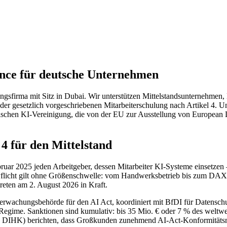
nce für deutsche Unternehmen
tungsfirma mit Sitz in Dubai. Wir unterstützen Mittelstandsunternehm
d der gesetzlich vorgeschriebenen Mitarbeiterschulung nach Artikel 4. 
nischen KI-Vereinigung, die von der EU zur Ausstellung von European Di
 4 für den Mittelstand
ruar 2025 jeden Arbeitgeber, dessen Mitarbeiter KI-Systeme einsetzen
licht gilt ohne Größenschwelle: vom Handwerksbetrieb bis zum DAX-K
 treten am 2. August 2026 in Kraft.
berwachungsbehörde für den AI Act, koordiniert mit BfDI für Datensch
ime. Sanktionen sind kumulativ: bis 35 Mio. € oder 7 % des weltweit
DIHK) berichten, dass Großkunden zunehmend AI-Act-Konformitätsna