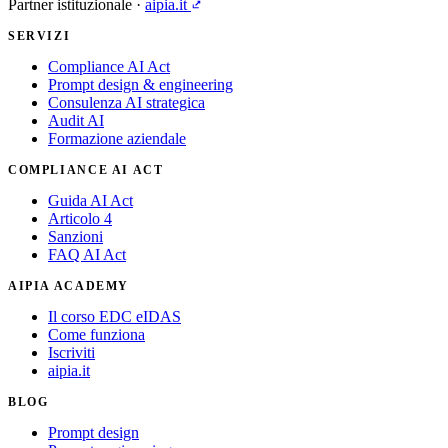
Partner istituzionale ·
aipia.it
SERVIZI
Compliance AI Act
Prompt design & engineering
Consulenza AI strategica
Audit AI
Formazione aziendale
COMPLIANCE AI ACT
Guida AI Act
Articolo 4
Sanzioni
FAQ AI Act
AIPIA ACADEMY
Il corso EDC eIDAS
Come funziona
Iscriviti
aipia.it
BLOG
Prompt design