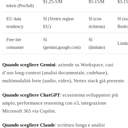
$1,25-5/M
$5-15/M
$3-1
token (Pro/full)
EU data
Sì (Vertex region
Sì (con
Sì (s
residency
EU)
richiesta)
Bedr
Free tier
Sì
Sì
Limit
consumer
(gemini.google.com)
(limitato)
Quando scegliere Gemini
: aziende su Workspace, casi
d’uso long-context (analisi documentale, codebase),
multimodalità forte (audio, video), Vertex stack già presente.
Quando scegliere ChatGPT
: ecosistema sviluppatori più
ampio, performance reasoning con o3, integrazione
Microsoft 365 via Copilot.
Quando scegliere Claude
: scrittura lunga e analisi