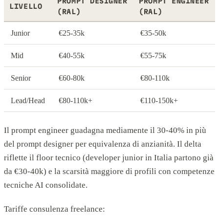
PROMPT DESIGNER
PROMPT ENGINEER
LIVELLO
(RAL)
(RAL)
Junior
€25-35k
€35-50k
Mid
€40-55k
€55-75k
Senior
€60-80k
€80-110k
Lead/Head
€80-110k+
€110-150k+
Il prompt engineer guadagna mediamente il 30-40% in più
del prompt designer per equivalenza di anzianità. Il delta
riflette il floor tecnico (developer junior in Italia partono già
da €30-40k) e la scarsità maggiore di profili con competenze
tecniche AI consolidate.
Tariffe consulenza freelance: