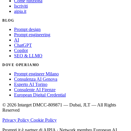
Come funziona
Iscriviti
aipia.it
BLOG
Prompt design
Prompt engineering
AI
ChatGPT
Copilot
SEO & LLMO
DOVE OPERIAMO
Prompt engineer Milano
Consulenza AI Genova
Esperto AI Torino
Consulente AI Firenze
European Digital Credential
© 2026 Intarget DMCC-809871 — Dubai, JLT — All Rights
Reserved
Privacy Policy
Cookie Policy
Prompti.it è partner di AIPIA · Network membro European AI